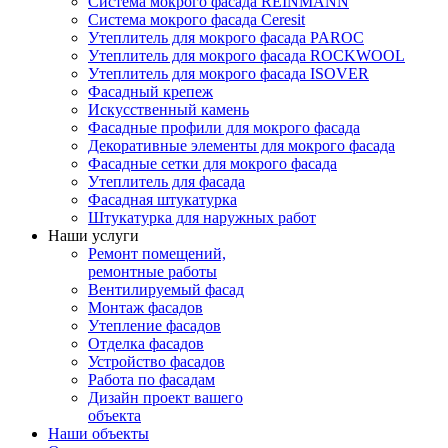
Система мокрого фасада REINMANN
Система мокрого фасада Ceresit
Утеплитель для мокрого фасада PAROC
Утеплитель для мокрого фасада ROCKWOOL
Утеплитель для мокрого фасада ISOVER
Фасадный крепеж
Искусственный камень
Фасадные профили для мокрого фасада
Декоративные элементы для мокрого фасада
Фасадные сетки для мокрого фасада
Утеплитель для фасада
Фасадная штукатурка
Штукатурка для наружных работ
Наши услуги
Ремонт помещений,
ремонтные работы
Вентилируемый фасад
Монтаж фасадов
Утепление фасадов
Отделка фасадов
Устройство фасадов
Работа по фасадам
Дизайн проект вашего
объекта
Наши объекты