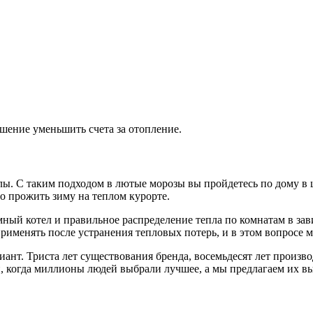
шение уменьшить счета за отопление.
ы. С таким подходом в лютые морозы вы пройдетесь по дому в ш
но прожить зиму на теплом курорте.
мный котел и правильное распределение тепла по комнатам в за
рименять после устранения тепловых потерь, и в этом вопросе 
нт. Триста лет существования бренда, восемьдесят лет произво
й, когда миллионы людей выбрали лучшее, а мы предлагаем их в