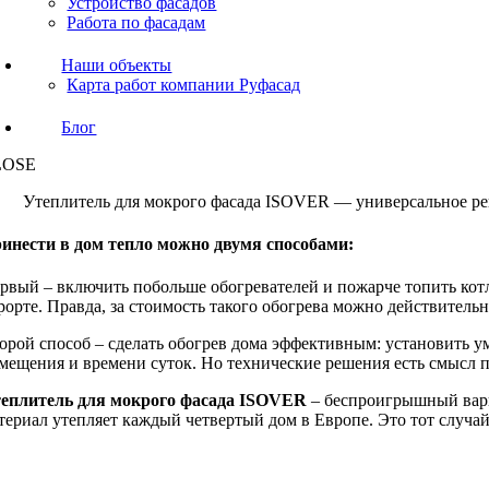
Устройство фасадов
Работа по фасадам
Наши объекты
Карта работ компании Руфасад
Блог
LOSE
Утеплитель для мокрого фасада ISOVER — универсальное ре
инести в дом тепло можно двумя способами:
рвый – включить побольше обогревателей и пожарче топить котл
рорте. Правда, за стоимость такого обогрева можно действитель
орой способ – сделать обогрев дома эффективным: установить у
мещения и времени суток. Но технические решения есть смысл п
еплитель для мокрого фасада ISOVER
– беспроигрышный вариа
териал утепляет каждый четвертый дом в Европе. Это тот случа