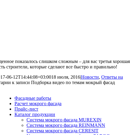
денное показалось слишком сложным – для вас третья хорошая
есть строители, которые сделают все быстро и правильно!
17-06-12T14:44:08+03:00
18 июля, 2016
|
Новости
,
Ответы на
тарии
к записи Подборка видео по темам мокрый фасад
Фасадные работы
Расчет мокрого фасада
Прайс-лист
Каталог продукции
Система мокрого фасада MUREXIN
Система мокрого фасада REINMANN
Система мокрого фасада CERESIT