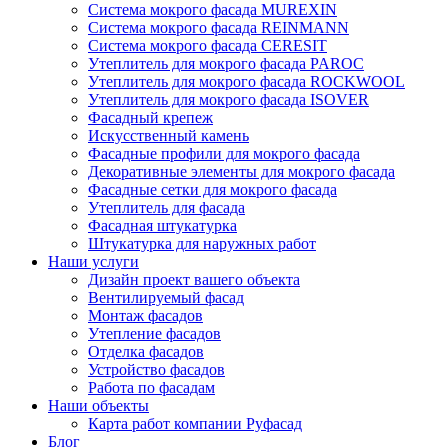
Система мокрого фасада MUREXIN
Система мокрого фасада REINMANN
Система мокрого фасада CERESIT
Утеплитель для мокрого фасада PAROC
Утеплитель для мокрого фасада ROCKWOOL
Утеплитель для мокрого фасада ISOVER
Фасадный крепеж
Искусственный камень
Фасадные профили для мокрого фасада
Декоративные элементы для мокрого фасада
Фасадные сетки для мокрого фасада
Утеплитель для фасада
Фасадная штукатурка
Штукатурка для наружных работ
Наши услуги
Дизайн проект вашего объекта
Вентилируемый фасад
Монтаж фасадов
Утепление фасадов
Отделка фасадов
Устройство фасадов
Работа по фасадам
Наши объекты
Карта работ компании Руфасад
Блог