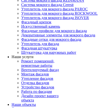
Система мокрого фасада REINMANN
Система мокрого фасада Ceresit
Утеплитель для мокрого фасада PAROC
Утеплитель для мокрого фасада ROCKWOOL
Утеплитель для мокрого фасада ISOVER
Фасадный крепеж
Искусственный камень
Фасадные профили для мокрого фасада
Декоративные элементы для мокрого фасада
Фасадные сетки для мокрого фасада
Утеплитель для фасада
Фасадная штукатурка
Штукатурка для наружных работ
Наши услуги
Ремонт помещений,
ремонтные работы
Вентилируемый фасад
Монтаж фасадов
Утепление фасадов
Отделка фасадов
Устройство фасадов
Работа по фасадам
Дизайн проект вашего
объекта
Наши объекты